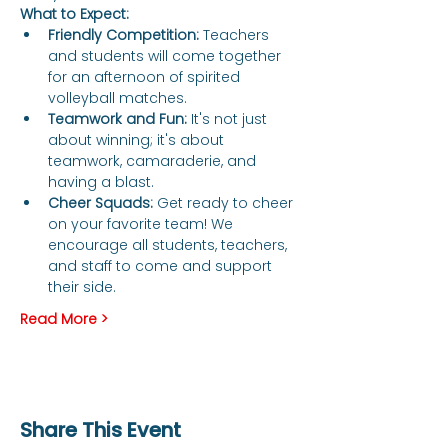
What to Expect:
Friendly Competition:
 Teachers 
and students will come together 
for an afternoon of spirited 
volleyball matches.
Teamwork and Fun:
 It's not just 
about winning; it's about 
teamwork, camaraderie, and 
having a blast.
Cheer Squads:
 Get ready to cheer 
on your favorite team! We 
encourage all students, teachers, 
and staff to come and support 
their side.
Read More >
Share This Event