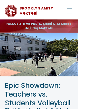
BROOKLYN AMITY
MƏKTƏBİ
PULSUZ 3-K və PRE-K, Şəxsi K-12 Kolleci
Hazırlıq Məktəbi
Epic Showdown:
Teachers vs.
Students Volleyball