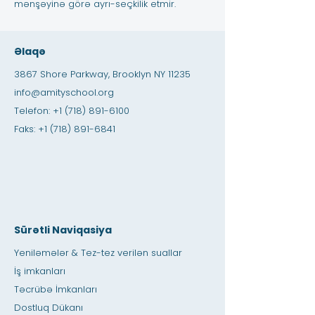
mənşəyinə görə ayrı-seçkilik etmir.
Əlaqə
3867 Shore Parkway, Brooklyn NY 11235
info@amityschool.org
Telefon:
+1 (718) 891-6100
Faks:
+1 (718) 891-6841
Sürətli Naviqasiya
Yeniləmələr & Tez-tez verilən suallar
İş imkanları
Təcrübə İmkanları
Dostluq Dükanı