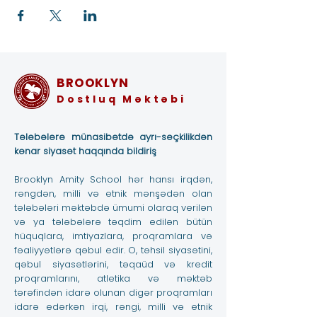
BROOKLYN
Dostluq Məktəbi
Tələbələrə münasibətdə ayrı-seçkilikdən
kənar siyasət haqqında bildiriş
Brooklyn Amity School hər hansı irqdən,
rəngdən, milli və etnik mənşədən olan
tələbələri məktəbdə ümumi olaraq verilən
və ya tələbələrə təqdim edilən bütün
hüquqlara, imtiyazlara, proqramlara və
fəaliyyətlərə qəbul edir. O, təhsil siyasətini,
qəbul siyasətlərini, təqaüd və kredit
proqramlarını, atletika və məktəb
tərəfindən idarə olunan digər proqramları
idarə edərkən irqi, rəngi, milli və etnik