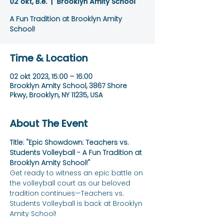
02 okt, B.e.
  |  
Brooklyn Amity School
A Fun Tradition at Brooklyn Amity
School!
Time & Location
02 okt 2023, 15:00 – 16:00
Brooklyn Amity School, 3867 Shore
Pkwy, Brooklyn, NY 11235, USA
About The Event
Title: "Epic Showdown: Teachers vs. 
Students Volleyball - A Fun Tradition at 
Brooklyn Amity School!"
Get ready to witness an epic battle on 
the volleyball court as our beloved 
tradition continues—Teachers vs. 
Students Volleyball is back at Brooklyn 
Amity School!