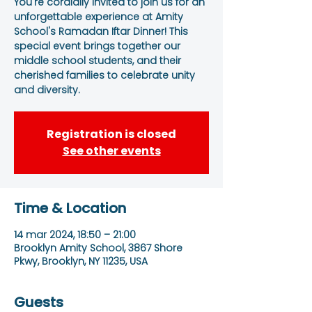
You're cordially invited to join us for an
unforgettable experience at Amity
School's Ramadan Iftar Dinner! This
special event brings together our
middle school students, and their
cherished families to celebrate unity
and diversity.
Registration is closed
See other events
Time & Location
14 mar 2024, 18:50 – 21:00
Brooklyn Amity School, 3867 Shore
Pkwy, Brooklyn, NY 11235, USA
Guests