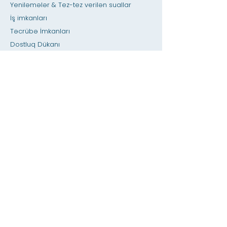
Yeniləmələr & Tez-tez verilən suallar
İş imkanları
Təcrübə İmkanları
Dostluq Dükanı
verən
İcarəyə verilən yer
Təqvim
Müəllimə / Ev tapşırığına kömək edin
basın
Əlçatanlıq
Məxfilik
Ev
SIS verilənlər bazası
Haqqında
Akademiklər
Qəbullar