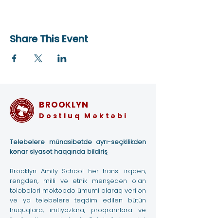
Share This Event
BROOKLYN
Dostluq Məktəbi
Tələbələrə münasibətdə ayrı-seçkilikdən
kənar siyasət haqqında bildiriş
Brooklyn Amity School hər hansı irqdən,
rəngdən, milli və etnik mənşədən olan
tələbələri məktəbdə ümumi olaraq verilən
və ya tələbələrə təqdim edilən bütün
hüquqlara, imtiyazlara, proqramlara və