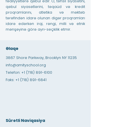
fəaliyyətlərə qəbul edir. O, təhsil siyasətini,
qəbul siyasətlərini, təqaüd və kredit
proqramlarını, atletika və məktəb
tərəfindən idarə olunan digər proqramları
idarə edərkən irqi, rəngi, milli və etnik
mənşəyinə görə ayrı-seçkilik etmir.
Əlaqə
3867 Shore Parkway, Brooklyn NY 11235
info@amityschool.org
Telefon:
+1 (718) 891-6100
Faks:
+1 (718) 891-6841
Sürətli Naviqasiya