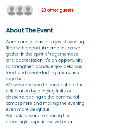
+ 23 other guests
About The Event
Come and join us for a joyful evening 
filled with beautiful memories as we 
gather in the spirit of togetherness 
and appreciation. It's an opportunity 
to strengthen bonds, enjoy delicious 
food, and create lasting memories 
together.
We welcome you to contribute to the 
celebration by bringing fruits or 
desserts, adding to the communal 
atmosphere and making the evening 
even more delightful.
We look forward to sharing this 
meaningful experience with you.