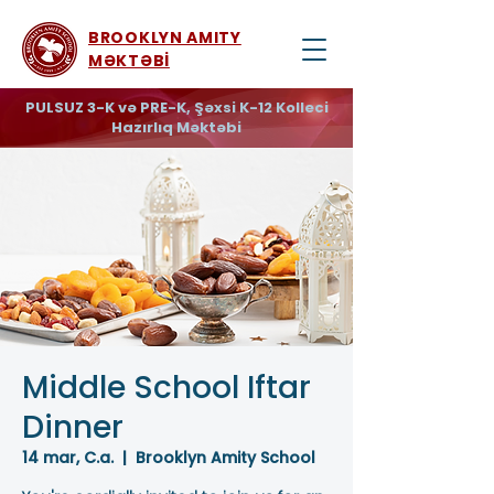
BROOKLYN AMITY
MƏKTƏBİ
PULSUZ 3-K və PRE-K, Şəxsi K-12 Kolleci
Hazırlıq Məktəbi
Middle School Iftar
Dinner
14 mar, C.a.
  |  
Brooklyn Amity School