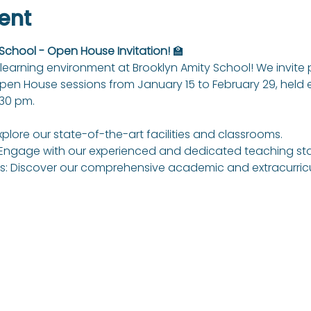
ent
 School - Open House Invitation!
 🏫
learning environment at Brooklyn Amity School! We invite
Open House sessions from January 15 to February 29, held
:30 pm.
xplore our state-of-the-art facilities and classrooms.
Engage with our experienced and dedicated teaching sta
: Discover our comprehensive academic and extracurricul