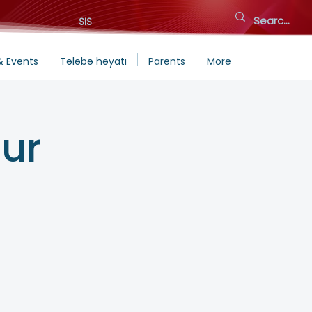
SIS
& Events
Tələbə həyatı
Parents
More
ur