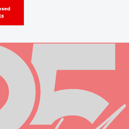
losed
ts