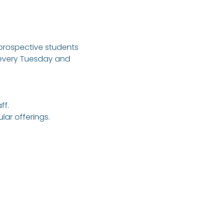
 prospective students 
 every Tuesday and 
ff.
ar offerings.