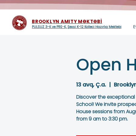
BROOKLYN AMITY MƏKTƏBİ
E
PULSUZ 3-K və PRE-K, Şəxsi K-12 Kolleci Hazırlıq Məktəbi
Open H
13 avq, Ç.a.
  |  
Brookly
Discover the exceptional
School! We invite prospe
House sessions from Augu
from 9 am to 3:30 pm.