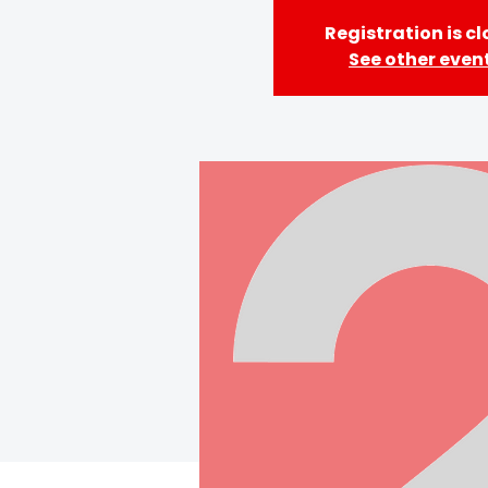
Registration is c
See other even