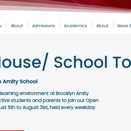
v
About
Admissions
Academics
About
News 
ouse/ School To
n Amity School
 learning environment at Brooklyn Amity
ctive students and parents to join our Open
st 5th to August 31st, held every weekday