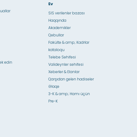
Ev
uallar
SIS verilənlər bazası
Haqqında
Akademiklər
Qəbullar
Fakültə & amp; Kadrlar
kataloqu
Tələbə Səhifəsi
ək edin
Valideynlər səhifəsi
Xəbərlər & Elanlar
Qarşıdan gələn hadisələr
Əlaqə
3-K & amp; Hamı üçün
Pre-K