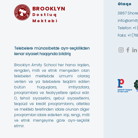
Əlaqə
BROOKLYN
3867 Shore
Dostluq
Məktəbi
info@amity
Telefon: +1 
Faks: +1 (7
Tələbələrə münasibətdə ayrı-seçkilikdən
kənar siyasət haqqında bildiriş
Brooklyn Amity School hər hansı irqdən,
rəngdən, milli və etnik mənşədən olan
tələbələri məktəbdə ümumi olaraq
verilən və ya tələbələrə təqdim edilən
bütün hüquqlara, imtiyazlara,
proqramlara və fəaliyyətlərə qəbul edir.
O, təhsil siyasətini, qəbul siyasətlərini,
təqaüd və kredit proqramlarını, atletika
və məktəb tərəfindən idarə olunan digər
proqramları idarə edərkən irqi, rəngi, milli
və etnik mənşəyinə görə ayrı-seçkilik
etmir.