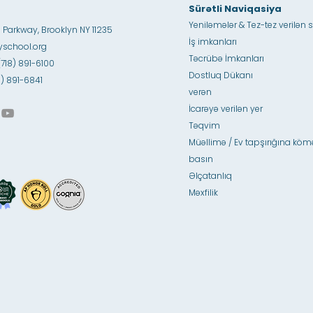
Sürətli Naviqasiya
Yeniləmələr & Tez-tez verilən s
 Parkway, Brooklyn NY 11235
İş imkanları
school.org
Təcrübə İmkanları
(718) 891-6100
Dostluq Dükanı
18) 891-6841
verən
İcarəyə verilən yer
Təqvim
Müəllimə / Ev tapşırığına köm
basın
Əlçatanlıq
Məxfilik