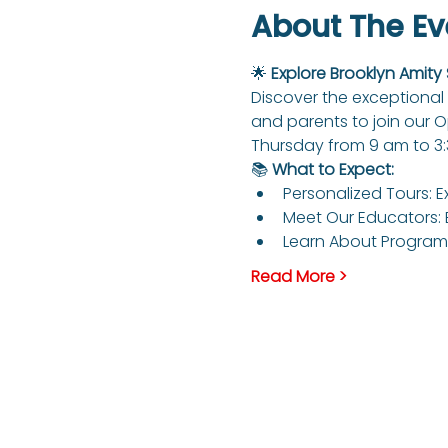
About The Ev
🌟 
Explore Brooklyn Amity
Discover the exceptional 
and parents to join our 
Thursday from 9 am to 3
📚 
What to Expect:
Personalized Tours: E
Meet Our Educators: 
Learn About Programs
Read More >