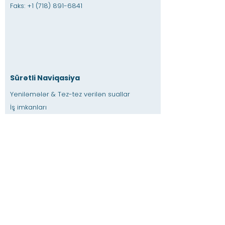
Faks:
+1 (718) 891-6841
Sürətli Naviqasiya
Yeniləmələr & Tez-tez verilən suallar
İş imkanları
Təcrübə İmkanları
Dostluq Dükanı
verən
İcarəyə verilən yer
Təqvim
Müəllimə / Ev tapşırığına kömək edin
basın
Əlçatanlıq
Məxfilik