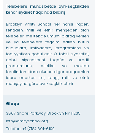
Tələbələrə münasibətdə ayrı-seçkilikdən
kənar siyasət haqqında bildiriş
Brooklyn Amity School hər hansı irqdən,
rəngdən, milli və etnik mənşədən olan
tələbələri məktəbdə ümumi olaraq verilən
və ya tələbələrə təqdim edilən bütün
hüquqlara, imtiyazlara, proqramlara və
fəaliyyətlərə qəbul edir. O, təhsil siyasətini,
qəbul siyasətlərini, təqaüd və kredit
proqramlarını, atletika və məktəb
tərəfindən idarə olunan digər proqramları
idarə edərkən irqi, rəngi, milli və etnik
mənşəyinə görə ayrı-seçkilik etmir.
Əlaqə
3867 Shore Parkway, Brooklyn NY 11235
info@amityschool.org
Telefon:
+1 (718) 891-6100