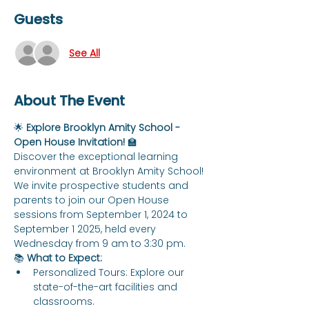
Guests
See All
About The Event
🌟 
Explore Brooklyn Amity School - 
Open House Invitation!
 🏫
Discover the exceptional learning 
environment at Brooklyn Amity School! 
We invite prospective students and 
parents to join our Open House 
sessions from September 1, 2024 to 
September 1 2025, held every 
Wednesday from 9 am to 3:30 pm.
📚 
What to Expect:
Personalized Tours: Explore our 
state-of-the-art facilities and 
classrooms.