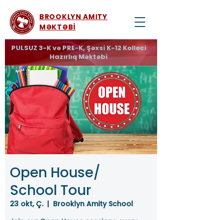
BROOKLYN AMITY
MƏKTƏBİ
PULSUZ 3-K və PRE-K, Şəxsi K-12 Kolleci
Hazırlıq Məktəbi
Open House/
School Tour
23 okt, Ç.
  |  
Brooklyn Amity School