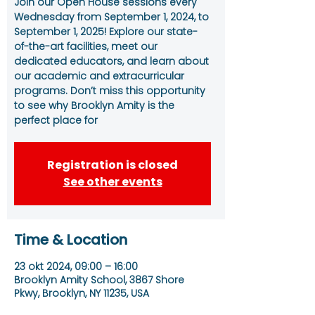
Join our Open House sessions every
Wednesday from September 1, 2024, to
September 1, 2025! Explore our state-
of-the-art facilities, meet our
dedicated educators, and learn about
our academic and extracurricular
programs. Don’t miss this opportunity
to see why Brooklyn Amity is the
perfect place for
Registration is closed
See other events
Time & Location
23 okt 2024, 09:00 – 16:00
Brooklyn Amity School, 3867 Shore
Pkwy, Brooklyn, NY 11235, USA