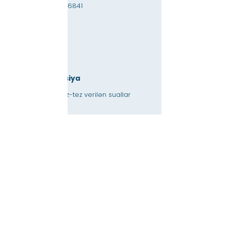
Faks:
+1 (718) 891-6841
Sürətli Naviqasiya
Yeniləmələr & Tez-tez verilən suallar
İş imkanları
Təcrübə İmkanları
Dostluq Dükanı
verən
İcarəyə verilən yer
Təqvim
Müəllimə / Ev tapşırığına kömək edin
basın
Əlçatanlıq
Məxfilik