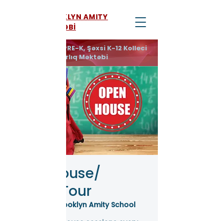
BROOKLYN AMITY
MƏKTƏBİ
PULSUZ 3-K və PRE-K, Şəxsi K-12 Kolleci
Hazırlıq Məktəbi
Open House/
School Tour
04 dek, Ç.
  |  
Brooklyn Amity School