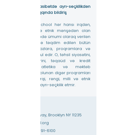
Tələbələrə münasibətdə ayrı-seçkilikdən
kənar siyasət haqqında bildiriş
Brooklyn Amity School hər hansı irqdən,
rəngdən, milli və etnik mənşədən olan
tələbələri məktəbdə ümumi olaraq verilən
və ya tələbələrə təqdim edilən bütün
hüquqlara, imtiyazlara, proqramlara və
fəaliyyətlərə qəbul edir. O, təhsil siyasətini,
qəbul siyasətlərini, təqaüd və kredit
proqramlarını, atletika və məktəb
tərəfindən idarə olunan digər proqramları
idarə edərkən irqi, rəngi, milli və etnik
mənşəyinə görə ayrı-seçkilik etmir.
Əlaqə
3867 Shore Parkway, Brooklyn NY 11235
info@amityschool.org
Telefon:
+1 (718) 891-6100