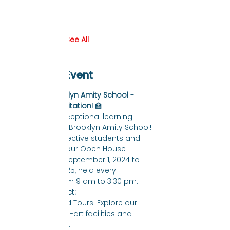
Guests
See All
About The Event
🌟 
Explore Brooklyn Amity School - 
Open House Invitation!
 🏫
Discover the exceptional learning 
environment at Brooklyn Amity School! 
We invite prospective students and 
parents to join our Open House 
sessions from September 1, 2024 to 
September 1 2025, held every 
Wednesday from 9 am to 3:30 pm.
📚 
What to Expect:
Personalized Tours: Explore our 
state-of-the-art facilities and 
classrooms.