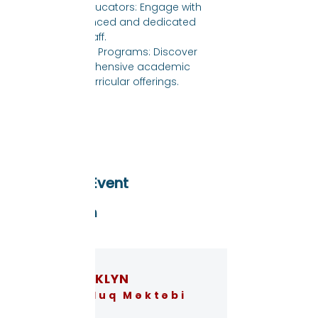
Meet Our Educators: Engage with 
our experienced and dedicated 
teaching staff.
Learn About Programs: Discover 
our comprehensive academic 
and extracurricular offerings.
Read More >
Share This Event
BROOKLYN
Dostluq Məktəbi