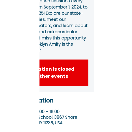
Join our Open House sessions every
Wednesday from September 1, 2024, to
September 1, 2025! Explore our state-
of-the-art facilities, meet our
dedicated educators, and learn about
our academic and extracurricular
programs. Don’t miss this opportunity
to see why Brooklyn Amity is the
perfect place for
Registration is closed
See other events
Time & Location
04 dek 2024, 09:00 – 16:00
Brooklyn Amity School, 3867 Shore
Pkwy, Brooklyn, NY 11235, USA