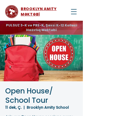
BROOKLYN AMITY
MƏKTƏBİ
PULSUZ 3-K və PRE-K, Şəxsi K-12 Kolleci
Hazırlıq Məktəbi
Open House/
School Tour
11 dek, Ç.
  |  
Brooklyn Amity School