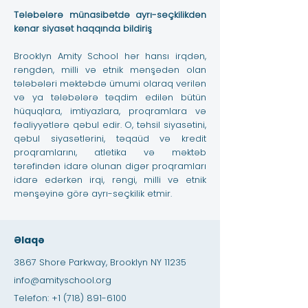
Tələbələrə münasibətdə ayrı-seçkilikdən
kənar siyasət haqqında bildiriş
Brooklyn Amity School hər hansı irqdən,
rəngdən, milli və etnik mənşədən olan
tələbələri məktəbdə ümumi olaraq verilən
və ya tələbələrə təqdim edilən bütün
hüquqlara, imtiyazlara, proqramlara və
fəaliyyətlərə qəbul edir. O, təhsil siyasətini,
qəbul siyasətlərini, təqaüd və kredit
proqramlarını, atletika və məktəb
tərəfindən idarə olunan digər proqramları
idarə edərkən irqi, rəngi, milli və etnik
mənşəyinə görə ayrı-seçkilik etmir.
Əlaqə
3867 Shore Parkway, Brooklyn NY 11235
info@amityschool.org
Telefon:
+1 (718) 891-6100