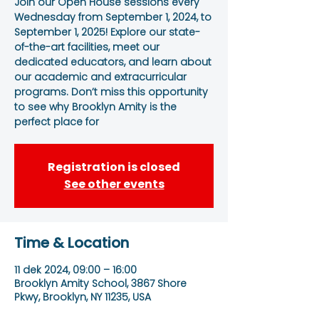
Join our Open House sessions every
Wednesday from September 1, 2024, to
September 1, 2025! Explore our state-
of-the-art facilities, meet our
dedicated educators, and learn about
our academic and extracurricular
programs. Don’t miss this opportunity
to see why Brooklyn Amity is the
perfect place for
Registration is closed
See other events
Time & Location
11 dek 2024, 09:00 – 16:00
Brooklyn Amity School, 3867 Shore
Pkwy, Brooklyn, NY 11235, USA