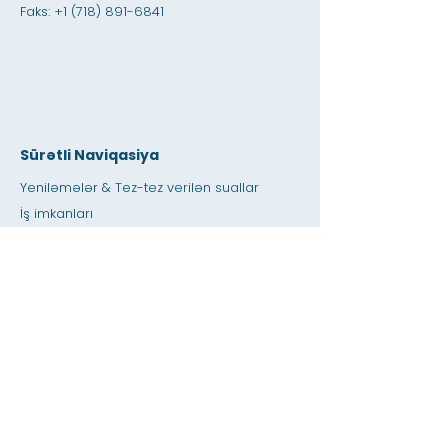
Faks:
+1 (718) 891-6841
Sürətli Naviqasiya
Yeniləmələr & Tez-tez verilən suallar
İş imkanları
Təcrübə İmkanları
Dostluq Dükanı
verən
İcarəyə verilən yer
Təqvim
Müəllimə / Ev tapşırığına kömək edin
basın
Əlçatanlıq
Məxfilik