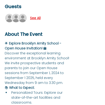
Guests
See All
About The Event
🌟 
Explore Brooklyn Amity School - 
Open House Invitation!
 🏫
Discover the exceptional learning 
environment at Brooklyn Amity School! 
We invite prospective students and 
parents to join our Open House 
sessions from September 1, 2024 to 
September 1 2025, held every 
Wednesday from 9 am to 3:30 pm.
📚 
What to Expect:
Personalized Tours: Explore our 
state-of-the-art facilities and 
classrooms.