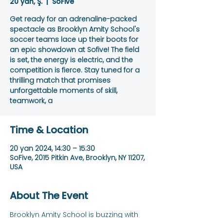
20 yan, Ş.
  |  
SoFive
Get ready for an adrenaline-packed
spectacle as Brooklyn Amity School's
soccer teams lace up their boots for
an epic showdown at Sofive! The field
is set, the energy is electric, and the
competition is fierce. Stay tuned for a
thrilling match that promises
unforgettable moments of skill,
teamwork, a
Time & Location
20 yan 2024, 14:30 – 15:30
SoFive, 2015 Pitkin Ave, Brooklyn, NY 11207,
USA
About The Event
Brooklyn Amity School is buzzing with 