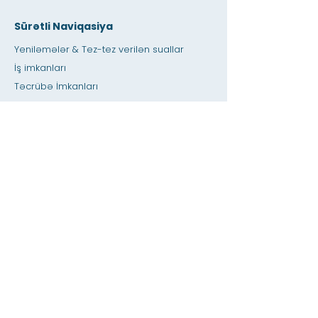
Sürətli Naviqasiya
Yeniləmələr & Tez-tez verilən suallar
İş imkanları
Təcrübə İmkanları
Dostluq Dükanı
verən
İcarəyə verilən yer
Təqvim
Müəllimə / Ev tapşırığına kömək edin
basın
Əlçatanlıq
Məxfilik
Ev
SIS verilənlər bazası
Haqqında