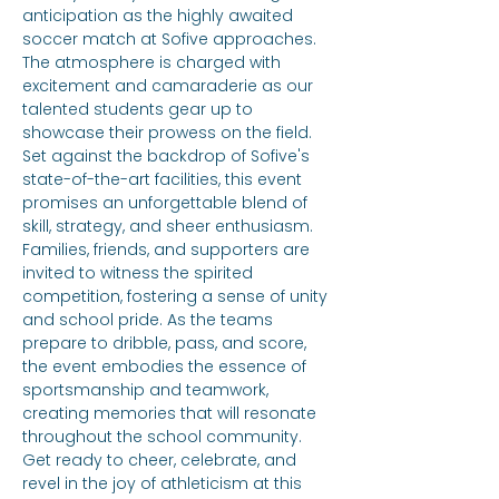
anticipation as the highly awaited 
soccer match at Sofive approaches. 
The atmosphere is charged with 
excitement and camaraderie as our 
talented students gear up to 
showcase their prowess on the field. 
Set against the backdrop of Sofive's 
state-of-the-art facilities, this event 
promises an unforgettable blend of 
skill, strategy, and sheer enthusiasm. 
Families, friends, and supporters are 
invited to witness the spirited 
competition, fostering a sense of unity 
and school pride. As the teams 
prepare to dribble, pass, and score, 
the event embodies the essence of 
sportsmanship and teamwork, 
creating memories that will resonate 
throughout the school community. 
Get ready to cheer, celebrate, and 
revel in the joy of athleticism at this 