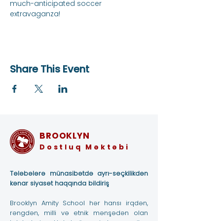
much-anticipated soccer 
extravaganza!
Share This Event
BROOKLYN
Dostluq Məktəbi
Tələbələrə münasibətdə ayrı-seçkilikdən
kənar siyasət haqqında bildiriş
Brooklyn Amity School hər hansı irqdən,
rəngdən, milli və etnik mənşədən olan