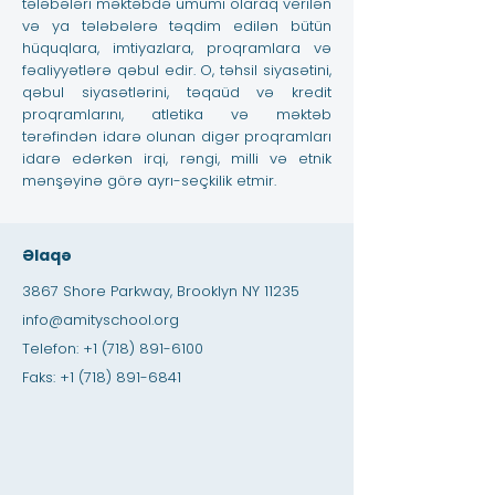
tələbələri məktəbdə ümumi olaraq verilən
və ya tələbələrə təqdim edilən bütün
hüquqlara, imtiyazlara, proqramlara və
fəaliyyətlərə qəbul edir. O, təhsil siyasətini,
qəbul siyasətlərini, təqaüd və kredit
proqramlarını, atletika və məktəb
tərəfindən idarə olunan digər proqramları
idarə edərkən irqi, rəngi, milli və etnik
mənşəyinə görə ayrı-seçkilik etmir.
Əlaqə
3867 Shore Parkway, Brooklyn NY 11235
info@amityschool.org
Telefon:
+1 (718) 891-6100
Faks:
+1 (718) 891-6841