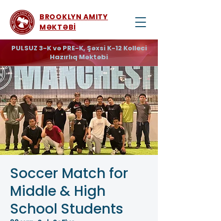
BROOKLYN AMITY
MƏKTƏBİ
PULSUZ 3-K və PRE-K, Şəxsi K-12 Kolleci
Hazırlıq Məktəbi
Soccer Match for
Middle & High
School Students