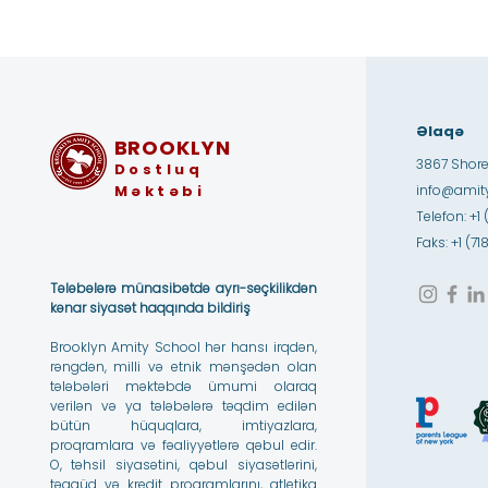
Əlaqə
BROOKLYN
3867 Shore
Dostluq
Məktəbi
info@amity
Telefon: +1 
Faks: +1 (7
Tələbələrə münasibətdə ayrı-seçkilikdən
kənar siyasət haqqında bildiriş
Brooklyn Amity School hər hansı irqdən,
rəngdən, milli və etnik mənşədən olan
tələbələri məktəbdə ümumi olaraq
verilən və ya tələbələrə təqdim edilən
bütün hüquqlara, imtiyazlara,
proqramlara və fəaliyyətlərə qəbul edir.
O, təhsil siyasətini, qəbul siyasətlərini,
təqaüd və kredit proqramlarını, atletika