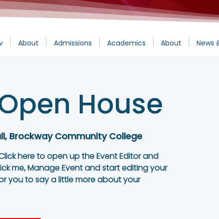
v
About
Admissions
Academics
About
News 
 Open House
ll, Brockway Community College
 Click here to open up the Event Editor and
lick me, Manage Event and start editing your
or you to say a little more about your