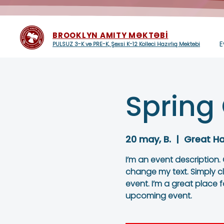
BROOKLYN AMITY MƏKTƏBİ
E
PULSUZ 3-K və PRE-K, Şəxsi K-12 Kolleci Hazırlıq Məktəbi
Spring
20 may, B.
  |  
Great Ha
I’m an event description.
change my text. Simply c
event. I’m a great place f
upcoming event.