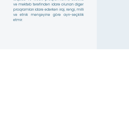
və məktəb tərəfindən idarə olunan digər
proqramları idarə edərkən irqi, rəngi, milli
və etnik mənşəyinə görə ayrı-seçkilik
etmir.