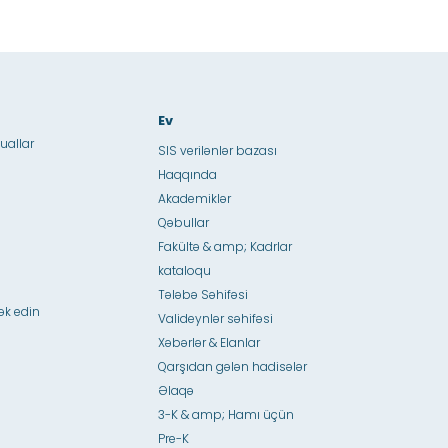
Ev
uallar
SIS verilənlər bazası
Haqqında
Akademiklər
Qəbullar
Fakültə & amp; Kadrlar
kataloqu
Tələbə Səhifəsi
ək edin
Valideynlər səhifəsi
Xəbərlər & Elanlar
Qarşıdan gələn hadisələr
Əlaqə
3-K & amp; Hamı üçün
Pre-K