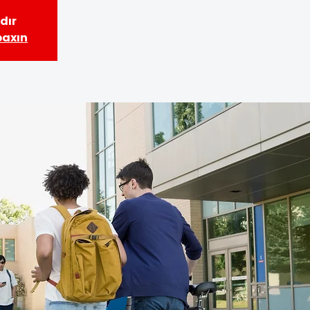
dır
baxın