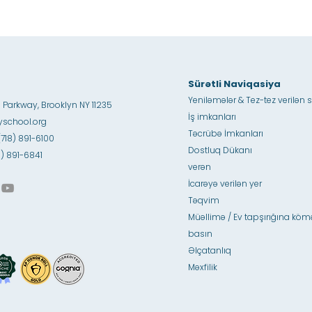
Sürətli Naviqasiya
Yeniləmələr & Tez-tez verilən s
 Parkway, Brooklyn NY 11235
İş imkanları
school.org
Təcrübə İmkanları
(718) 891-6100
Dostluq Dükanı
18) 891-6841
verən
İcarəyə verilən yer
Təqvim
Müəllimə / Ev tapşırığına köm
basın
Əlçatanlıq
Məxfilik