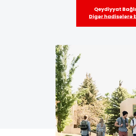
Qeydiyyat Bağlı
Digər hadisələrə 