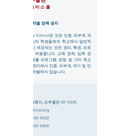
브루클린
아미티스쿨
학생에 대한 비차별 정책 공지
Brooklyn Amity School은 모든 인종, 피부색, 국
가 및 민족 출신의 학생들에게 학교에서 일반적
으로 부여되거나 제공되는 모든 권리, 특권, 프로
그램 및 활동을 허용합니다. 교육 정책, 입학 정
책, 장학금 및 대출 프로그램, 운동 및 기타 학교
관리 프로그램 관리에서 인종, 피부색, 국가 및 민
족에 근거하여 차별하지 않습니다.
연락하다
3867 쇼어 파크웨이, 브루클린 NY 11235
info@amityschool.org
전화:
+1 (718) 891-6100
팩스:
+1 (718) 891-6841