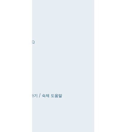
빠른 탐색
업데이트 및 FAQ
고용 기회
인턴십 기회
아미티 샵
기부
대여 공간
달력
교사에게 전화하기 / 숙제 도움말
누르다
접근성
은둔