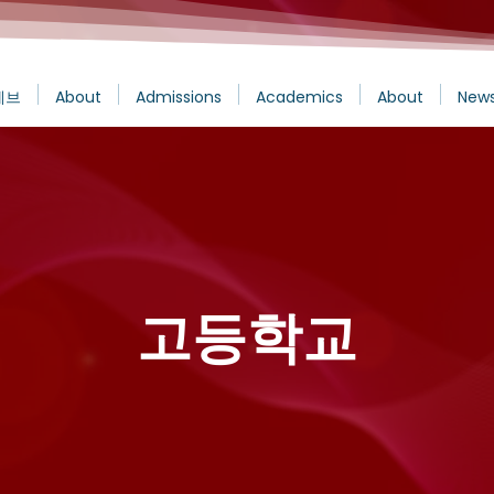
에브
About
Admissions
Academics
About
News
고등학교