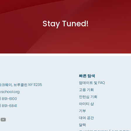
Stay Tuned!
빠른 탐색
업데이트 및 FAQ
파크웨이, 브루클린 NY 11235
고용 기회
school.org
인턴십 기회
) 891-6100
아미티 샵
8) 891-6841
기부
대여 공간
달력