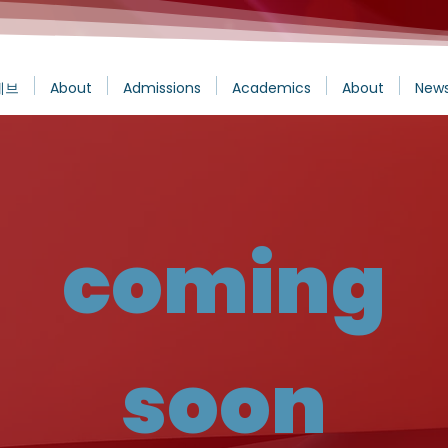
에브
About
Admissions
Academics
About
News
coming
soon