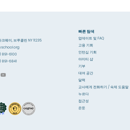
빠른 탐색
업데이트 및 FAQ
파크웨이, 브루클린 NY 11235
고용 기회
school.org
인턴십 기회
) 891-6100
아미티 샵
8) 891-6841
기부
대여 공간
달력
교사에게 전화하기 / 숙제 도움말
누르다
접근성
은둔