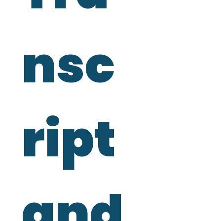
nsc
ript 
and 