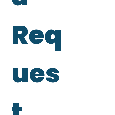
Req
ues
t 