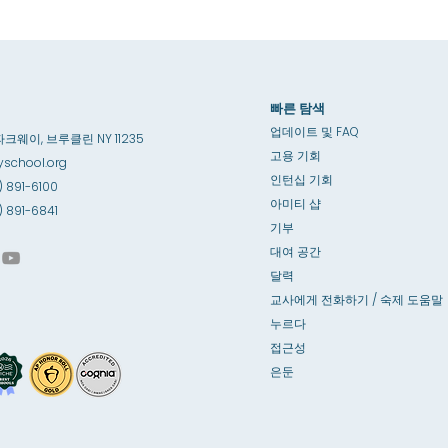
빠른 탐색
업데이트 및 FAQ
파크웨이, 브루클린 NY 11235
고용 기회
school.org
인턴십 기회
) 891-6100
아미티 샵
8) 891-6841
기부
대여 공간
달력
교사에게 전화하기 / 숙제 도움말
누르다
접근성
은둔