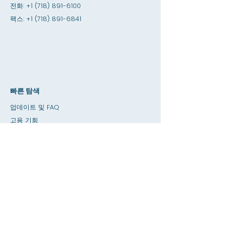
전화:
+1 (718) 891-6100
팩스:
+1 (718) 891-6841
빠른 탐색
업데이트 및 FAQ
고용 기회
인턴십 기회
아미티 샵
기부
대여 공간
달력
교사에게 전화하기 / 숙제 도움말
누르다
접근성