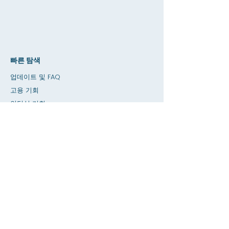
빠른 탐색
업데이트 및 FAQ
고용 기회
인턴십 기회
아미티 샵
기부
대여 공간
달력
교사에게 전화하기 / 숙제 도움말
누르다
접근성
은둔