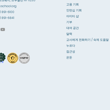
파크웨이, 브루클린 NY 11235
고용 기회
school.org
인턴십 기회
) 891-6100
아미티 샵
8) 891-6841
기부
대여 공간
달력
교사에게 전화하기 / 숙제 도움말
누르다
접근성
은둔