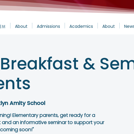
에브
About
Admissions
Academics
About
News
 Breakfast & Sem
ents
lyn Amity School
rning! Elementary parents, get ready for a
t and an informative seminar to support your
s coming soon!"