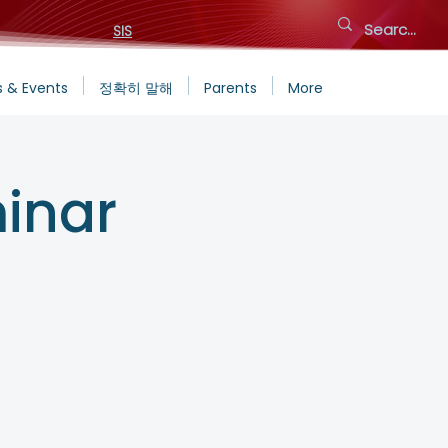
SIS
 & Events
정확히 말해
Parents
More
inar