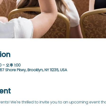
ion
 – 오후 1:00
67 Shore Pkwy, Brooklyn, NY 11235, USA
ent
ents! We're thrilled to invite you to an upcoming event th