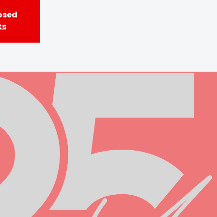
losed
ts