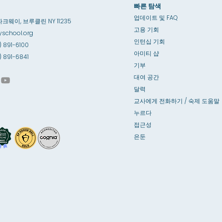
빠른 탐색
업데이트 및 FAQ
파크웨이, 브루클린 NY 11235
고용 기회
school.org
인턴십 기회
) 891-6100
아미티 샵
8) 891-6841
기부
대여 공간
달력
교사에게 전화하기 / 숙제 도움말
누르다
접근성
은둔