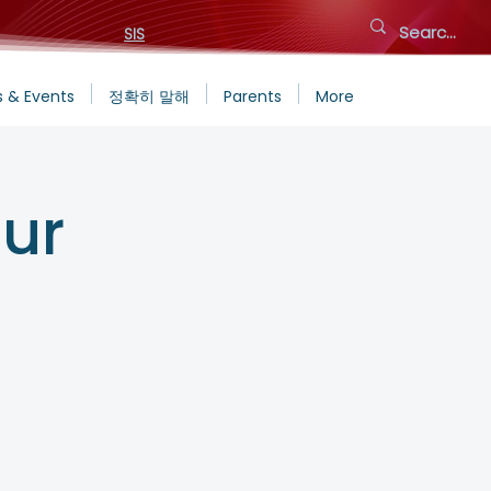
SIS
 & Events
정확히 말해
Parents
More
ur