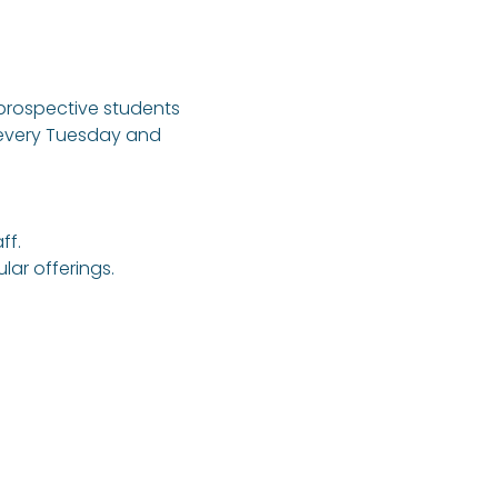
 prospective students 
 every Tuesday and 
ff.
ar offerings.