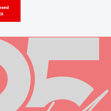
losed
ts