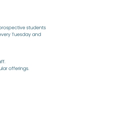
 prospective students 
 every Tuesday and 
ff.
ar offerings.