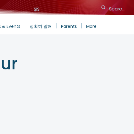
SIS
 & Events
정확히 말해
Parents
More
ur