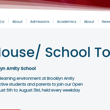
에브
About
Admissions
Academics
About
News
ouse/ School To
lyn Amity School
 learning environment at Brooklyn Amity
ctive students and parents to join our Open
st 5th to August 31st, held every weekday