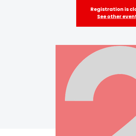
Registration is c
See other even