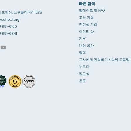
빠른 탐색
업데이트 및 FAQ
파크웨이, 브루클린 NY 11235
고용 기회
school.org
인턴십 기회
) 891-6100
아미티 샵
8) 891-6841
기부
대여 공간
달력
교사에게 전화하기 / 숙제 도움말
누르다
접근성
은둔