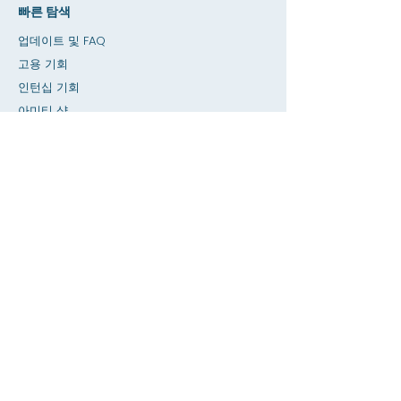
빠른 탐색
업데이트 및 FAQ
고용 기회
인턴십 기회
아미티 샵
기부
대여 공간
달력
교사에게 전화하기 / 숙제 도움말
누르다
접근성
은둔
집
SIS 데이터베이스
에 대한
아카데믹