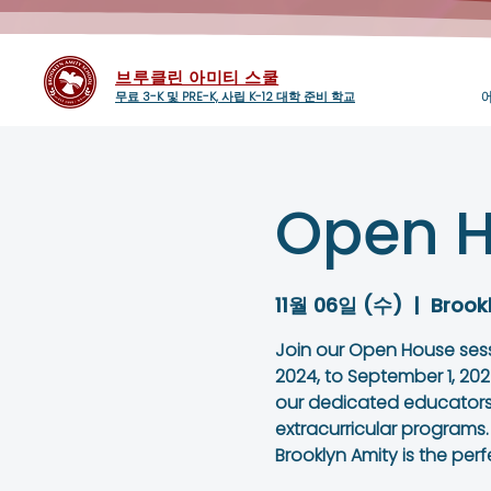
브루클린 아미티 스쿨
무료 3-K 및 PRE-K, 사립 K-12 대학 준비 학교
Open H
11월 06일 (수)
  |  
Brook
Join our Open House ses
2024, to September 1, 2025
our dedicated educators
extracurricular programs.
Brooklyn Amity is the perf