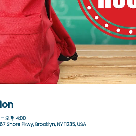
ion
 – 오후 4:00
67 Shore Pkwy, Brooklyn, NY 11235, USA