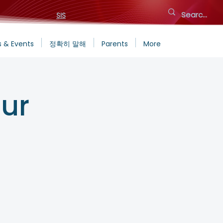
SIS
 & Events
정확히 말해
Parents
More
ur