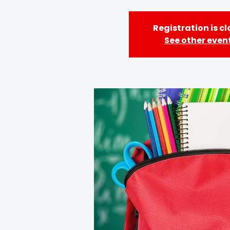
Registration is c
See other even