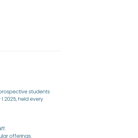
 prospective students 
1 2025, held every 
ff.
ar offerings.