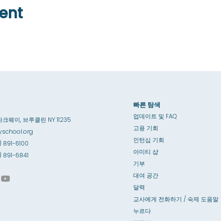
ent
빠른 탐색
업데이트 및 FAQ
파크웨이, 브루클린 NY 11235
고용 기회
school.org
인턴십 기회
) 891-6100
아미티 샵
8) 891-6841
기부
대여 공간
달력
교사에게 전화하기 / 숙제 도움말
누르다