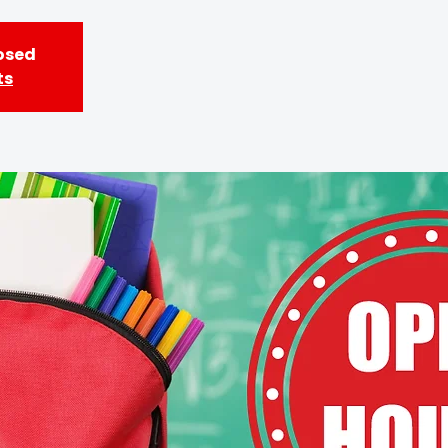
losed
ts