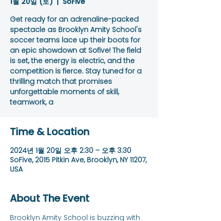
1월 20일 (토)
  |  
SoFive
Get ready for an adrenaline-packed
spectacle as Brooklyn Amity School's
soccer teams lace up their boots for
an epic showdown at Sofive! The field
is set, the energy is electric, and the
competition is fierce. Stay tuned for a
thrilling match that promises
unforgettable moments of skill,
teamwork, a
Time & Location
2024년 1월 20일 오후 2:30 – 오후 3:30
SoFive, 2015 Pitkin Ave, Brooklyn, NY 11207,
USA
About The Event
Brooklyn Amity School is buzzing with 