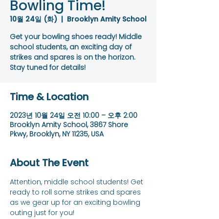
Bowling Time!
10월 24일 (화)
  |  
Brooklyn Amity School
Get your bowling shoes ready! Middle
school students, an exciting day of
strikes and spares is on the horizon.
Stay tuned for details!
Time & Location
2023년 10월 24일 오전 10:00 – 오후 2:00
Brooklyn Amity School, 3867 Shore
Pkwy, Brooklyn, NY 11235, USA
About The Event
Attention, middle school students! Get 
ready to roll some strikes and spares 
as we gear up for an exciting bowling 
outing just for you!