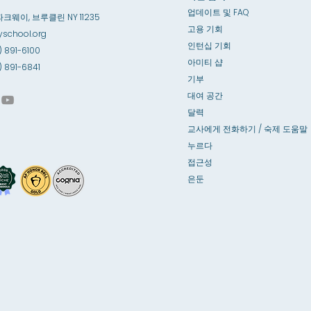
업데이트 및 FAQ
파크웨이, 브루클린 NY 11235
고용 기회
school.org
인턴십 기회
) 891-6100
아미티 샵
8) 891-6841
기부
대여 공간
달력
교사에게 전화하기 / 숙제 도움말
누르다
접근성
은둔