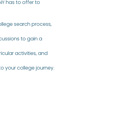
Y has to offer to 
ollege search process, 
cussions to gain a 
ular activities, and 
o your college journey.