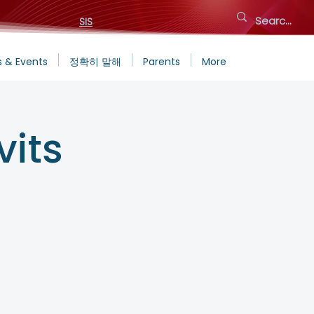
SIS
 & Events
정확히 말해
Parents
More
vits