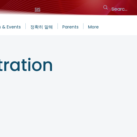
SIS
 & Events
정확히 말해
Parents
More
ration