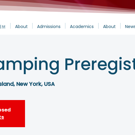
에브
About
Admissions
Academics
About
News
amping Preregist
sland, New York, USA
losed
ts