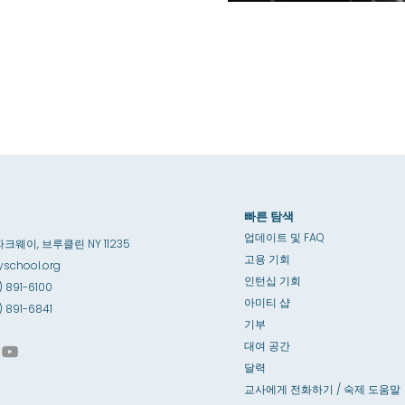
빠른 탐색
업데이트 및 FAQ
파크웨이, 브루클린 NY 11235
고용 기회
school.org
인턴십 기회
) 891-6100
아미티 샵
8) 891-6841
기부
대여 공간
달력
교사에게 전화하기 / 숙제 도움말