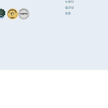
누르다
접근성
은둔