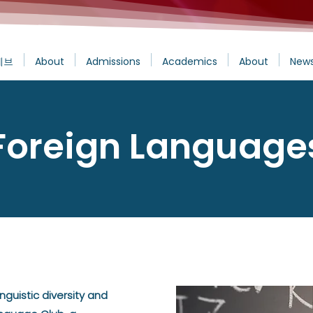
에브
About
Admissions
Academics
About
News
Foreign Language
nguistic diversity and