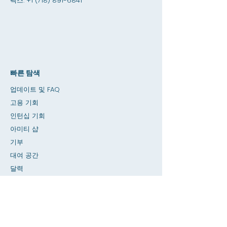
팩스:
+1 (718) 891-6841
빠른 탐색
업데이트 및 FAQ
고용 기회
인턴십 기회
아미티 샵
기부
대여 공간
달력
교사에게 전화하기 / 숙제 도움말
누르다
접근성
은둔