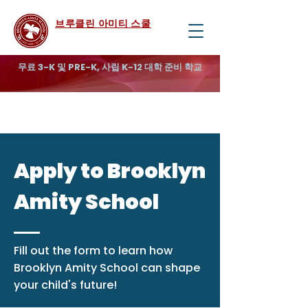
브루클린 아미티 스쿨
무료 3-K 및 PRE-K, 사립 K-12 대학 준비 학교
Apply to Brooklyn
Amity School
Fill out the form to learn how
Brooklyn Amity School can shape
your child's future!