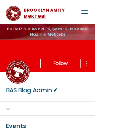
BROOKLYN AMITY
MƏKTƏBİ
PULSUZ 3-K və PRE-K, Şəxsi K-12 Kolleci
Hazırlıq Məktəbi
More actions
Follow
Writer
BAS Blog Admin
Events