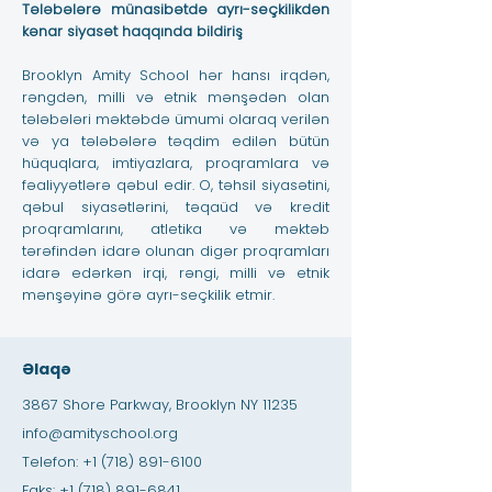
Tələbələrə münasibətdə ayrı-seçkilikdən
kənar siyasət haqqında bildiriş
Brooklyn Amity School hər hansı irqdən,
rəngdən, milli və etnik mənşədən olan
tələbələri məktəbdə ümumi olaraq verilən
və ya tələbələrə təqdim edilən bütün
hüquqlara, imtiyazlara, proqramlara və
fəaliyyətlərə qəbul edir. O, təhsil siyasətini,
qəbul siyasətlərini, təqaüd və kredit
proqramlarını, atletika və məktəb
tərəfindən idarə olunan digər proqramları
idarə edərkən irqi, rəngi, milli və etnik
mənşəyinə görə ayrı-seçkilik etmir.
Əlaqə
3867 Shore Parkway, Brooklyn NY 11235
info@amityschool.org
Telefon:
+1 (718) 891-6100
Faks:
+1 (718) 891-6841