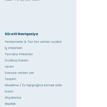
Sürətli Naviqasiya
Yeniləmələr & Tez-tez verilən suallar
İş imkanları
Təcrübə İmkanları
Dostluq Dükanı
verən
İcarəyə verilən yer
Təqvim
Müəllimə / Ev tapşırığına kömək edin
basın
Əlçatanlıq
Məxfilik