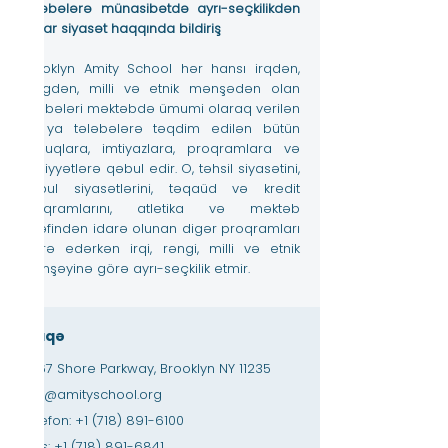
Tələbələrə münasibətdə ayrı-seçkilikdən
kənar siyasət haqqında bildiriş
Brooklyn Amity School hər hansı irqdən,
rəngdən, milli və etnik mənşədən olan
tələbələri məktəbdə ümumi olaraq verilən
və ya tələbələrə təqdim edilən bütün
hüquqlara, imtiyazlara, proqramlara və
fəaliyyətlərə qəbul edir. O, təhsil siyasətini,
qəbul siyasətlərini, təqaüd və kredit
proqramlarını, atletika və məktəb
tərəfindən idarə olunan digər proqramları
idarə edərkən irqi, rəngi, milli və etnik
mənşəyinə görə ayrı-seçkilik etmir.
Əlaqə
3867 Shore Parkway, Brooklyn NY 11235
info@amityschool.org
Telefon:
+1 (718) 891-6100
Faks:
+1 (718) 891-6841