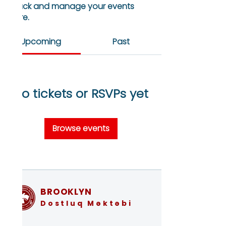
Track and manage your events
here.
Upcoming
Past
No tickets or RSVPs yet
Browse events
BROOKLYN
Dostluq Məktəbi