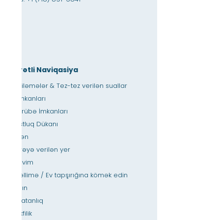
Sürətli Naviqasiya
Yeniləmələr & Tez-tez verilən suallar
İş imkanları
Təcrübə İmkanları
Dostluq Dükanı
verən
İcarəyə verilən yer
Təqvim
Müəllimə / Ev tapşırığına kömək edin
basın
Əlçatanlıq
Məxfilik