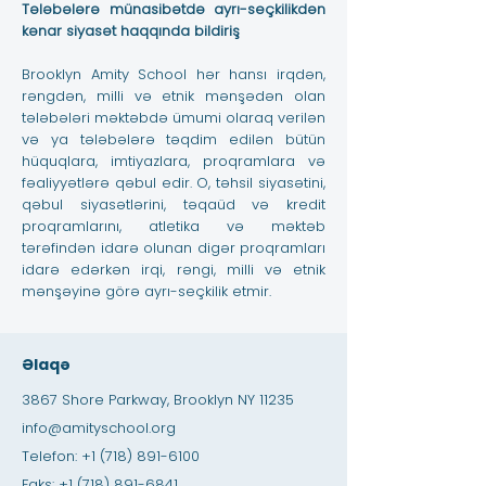
Tələbələrə münasibətdə ayrı-seçkilikdən
kənar siyasət haqqında bildiriş
Brooklyn Amity School hər hansı irqdən,
rəngdən, milli və etnik mənşədən olan
tələbələri məktəbdə ümumi olaraq verilən
və ya tələbələrə təqdim edilən bütün
hüquqlara, imtiyazlara, proqramlara və
fəaliyyətlərə qəbul edir. O, təhsil siyasətini,
qəbul siyasətlərini, təqaüd və kredit
proqramlarını, atletika və məktəb
tərəfindən idarə olunan digər proqramları
idarə edərkən irqi, rəngi, milli və etnik
mənşəyinə görə ayrı-seçkilik etmir.
Əlaqə
3867 Shore Parkway, Brooklyn NY 11235
info@amityschool.org
Telefon:
+1 (718) 891-6100
Faks:
+1 (718) 891-6841