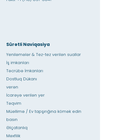
Sürətli Naviqasiya
Yeniləmələr & Tez-tez verilən suallar
İş imkanları
Təcrübə İmkanları
Dostluq Dükanı
verən
İcarəyə verilən yer
Təqvim
Müəllimə / Ev tapşırığına kömək edin
basın
Əlçatanlıq
Məxfilik