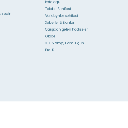
kataloqu
Tələbə Səhifəsi
ək edin
Valideynlər səhifəsi
Xəbərlər & Elanlar
Qarşıdan gələn hadisələr
Əlaqə
3-K & amp; Hamı üçün
Pre-K