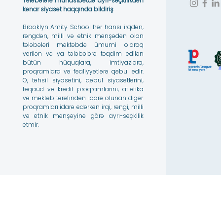
Tələbələrə münasibətdə ayrı-seçkilikdən
kənar siyasət haqqında bildiriş
Brooklyn Amity School hər hansı irqdən,
rəngdən, milli və etnik mənşədən olan
tələbələri məktəbdə ümumi olaraq
verilən və ya tələbələrə təqdim edilən
bütün hüquqlara, imtiyazlara,
proqramlara və fəaliyyətlərə qəbul edir.
O, təhsil siyasətini, qəbul siyasətlərini,
təqaüd və kredit proqramlarını, atletika
və məktəb tərəfindən idarə olunan digər
proqramları idarə edərkən irqi, rəngi, milli
və etnik mənşəyinə görə ayrı-seçkilik
etmir.