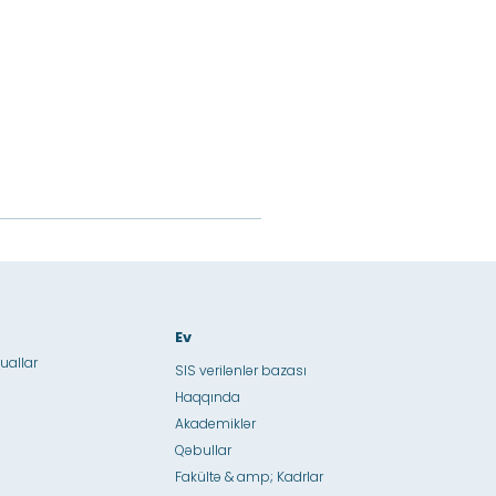
Ev
uallar
SIS verilənlər bazası
Haqqında
Akademiklər
Qəbullar
Fakültə & amp; Kadrlar