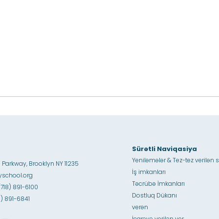
Sürətli Naviqasiya
Yeniləmələr & Tez-tez verilən s
 Parkway, Brooklyn NY 11235
İş imkanları
school.org
Təcrübə İmkanları
(718) 891-6100
Dostluq Dükanı
18) 891-6841
verən
İcarəyə verilən yer