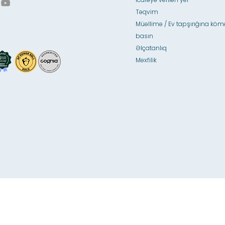
Təqvim
Müəllimə / Ev tapşırığına köm
basın
Əlçatanlıq
Məxfilik