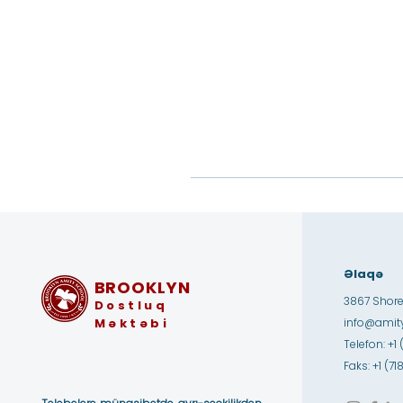
Əlaqə
BROOKLYN
3867 Shore
Dostluq
Məktəbi
info@amity
Telefon: +1 
Faks: +1 (7