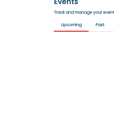
Events
Track and manage your event
Upcoming
Past