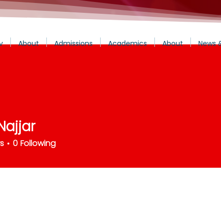
v
About
Admissions
Academics
About
News 
ajjar
rs
0
Following