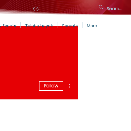
SIS
& Events
Tələbə həyatı
Parents
More
More actions
Follow