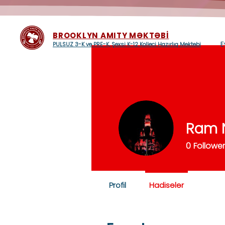
BROOKLYN AMITY MƏKTƏBİ
E
PULSUZ 3-K və PRE-K, Şəxsi K-12 Kolleci Hazırlıq Məktəbi
Ram N
0
Followe
Profil
Hadisələr