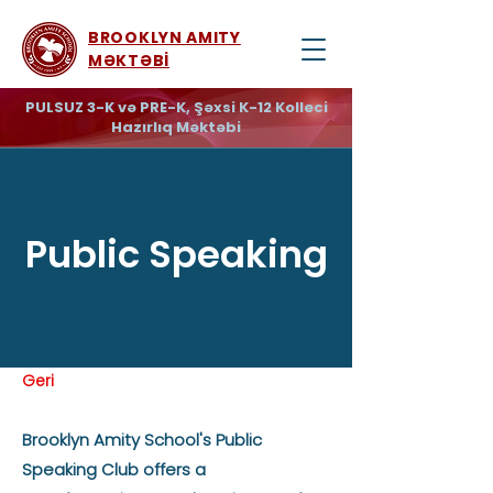
BROOKLYN AMITY
MƏKTƏBİ
PULSUZ 3-K və PRE-K, Şəxsi K-12 Kolleci
Hazırlıq Məktəbi
Public Speaking
Geri
Brooklyn Amity School's Public
Speaking Club offers a