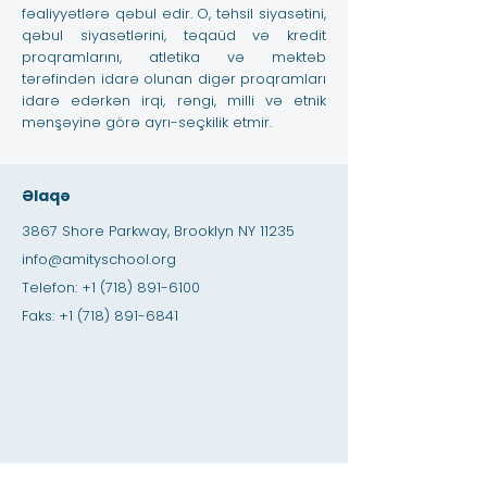
fəaliyyətlərə qəbul edir. O, təhsil siyasətini,
qəbul siyasətlərini, təqaüd və kredit
proqramlarını, atletika və məktəb
tərəfindən idarə olunan digər proqramları
idarə edərkən irqi, rəngi, milli və etnik
mənşəyinə görə ayrı-seçkilik etmir.
Əlaqə
3867 Shore Parkway, Brooklyn NY 11235
info@amityschool.org
Telefon:
+1 (718) 891-6100
Faks:
+1 (718) 891-6841
Sürətli Naviqasiya