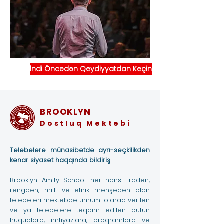
İndi Öncədən Qeydiyyatdan Keçin
BROOKLYN
Dostluq Məktəbi
Tələbələrə münasibətdə ayrı-seçkilikdən
kənar siyasət haqqında bildiriş
Brooklyn Amity School hər hansı irqdən,
rəngdən, milli və etnik mənşədən olan
tələbələri məktəbdə ümumi olaraq verilən
və ya tələbələrə təqdim edilən bütün
hüquqlara, imtiyazlara, proqramlara və