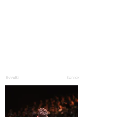
Əvvəlki
Sonrakı