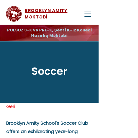
BROOKLYN AMITY
MƏKTƏBİ
PULSUZ 3-K və PRE-K, Şəxsi K-12 Kolleci
Hazırlıq Məktəbi
Soccer
Geri
Brooklyn Amity School's Soccer Club
offers an exhilarating year-long