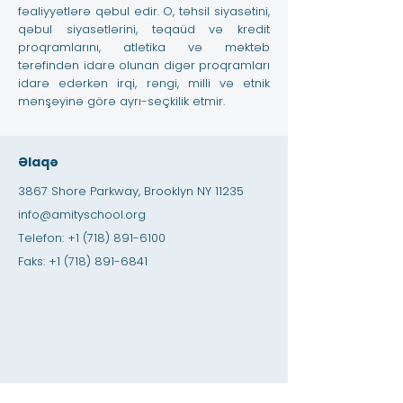
fəaliyyətlərə qəbul edir. O, təhsil siyasətini,
qəbul siyasətlərini, təqaüd və kredit
proqramlarını, atletika və məktəb
tərəfindən idarə olunan digər proqramları
idarə edərkən irqi, rəngi, milli və etnik
mənşəyinə görə ayrı-seçkilik etmir.
Əlaqə
3867 Shore Parkway, Brooklyn NY 11235
info@amityschool.org
Telefon:
+1 (718) 891-6100
Faks:
+1 (718) 891-6841
Sürətli Naviqasiya