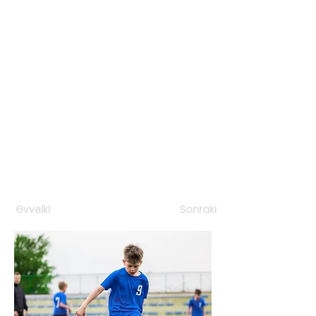
Əvvəlki
Sonrakı