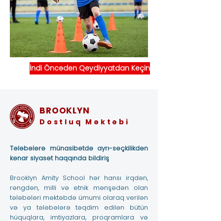
İndi Öncədən Qeydiyyatdan Keçin
BROOKLYN
Dostluq Məktəbi
Tələbələrə münasibətdə ayrı-seçkilikdən
kənar siyasət haqqında bildiriş
Brooklyn Amity School hər hansı irqdən,
rəngdən, milli və etnik mənşədən olan
tələbələri məktəbdə ümumi olaraq verilən
və ya tələbələrə təqdim edilən bütün
hüquqlara, imtiyazlara, proqramlara və