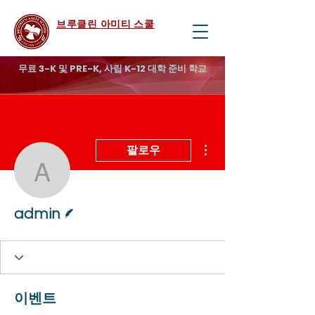
브루클린 아미티 스쿨
무료 3-K 및 PRE-K, 사립 K-12 대학 준비 학교
더보기
팔로우
admin
게시물 작성자
admin
이벤트