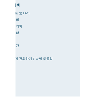
빠른 탐색
업데이트 및 FAQ
고용 기회
인턴십 기회
아미티 샵
기부
대여 공간
달력
교사에게 전화하기 / 숙제 도움말
누르다
접근성
은둔
집
SIS 데이터베이스
에 대한