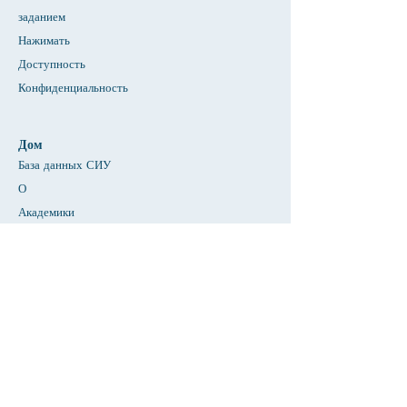
заданием
Нажимать
Доступность
Конфиденциальность
Дом
База данных СИУ
О
Академики
Прием
Факультет &амп; Справочник персонала
Страница студентов
Страница родителей
Новости & Объявления
Предстоящие события
Контакт
3-К & Pre-K для всех