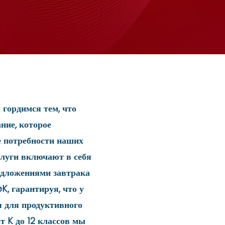
гордимся тем, что
ние, которое
е потребности наших
слуги включают в себя
едложениями завтрака
K, гарантируя, что у
я для продуктивного
т K до 12 классов мы