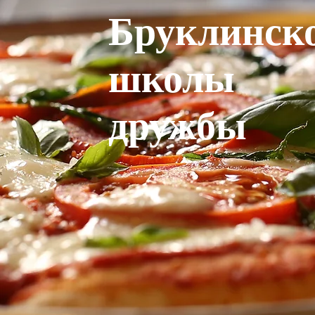
Бруклинск
школы
дружбы