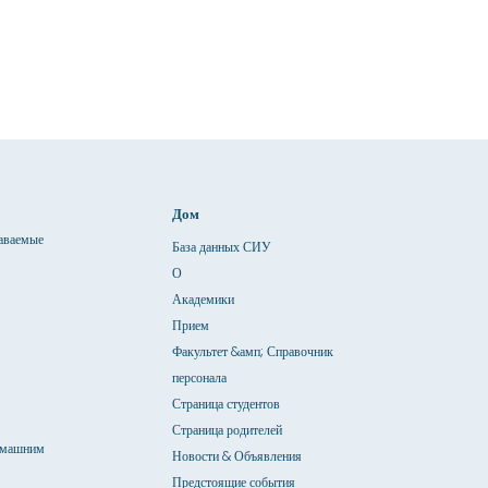
Дом
даваемые
База данных СИУ
О
Академики
Прием
Факультет &амп; Справочник
персонала
Страница студентов
Страница родителей
омашним
Новости & Объявления
Предстоящие события