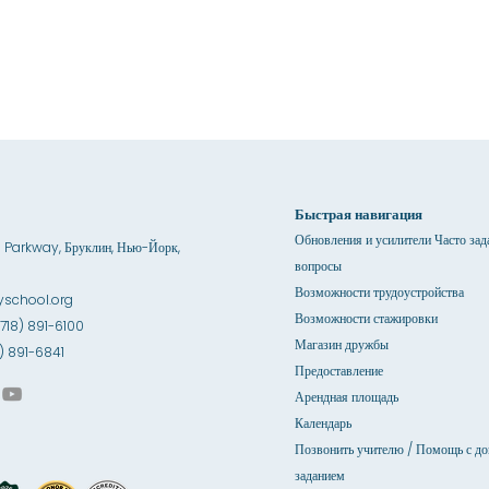
Быстрая навигация
Обновления и усилители Часто за
 Parkway, Бруклин, Нью-Йорк,
вопросы
Возможности трудоустройства
school.org
Возможности стажировки
(718) 891-6100
Магазин дружбы
18) 891-6841
Предоставление
Арендная площадь
Календарь
Позвонить учителю / Помощь с д
заданием