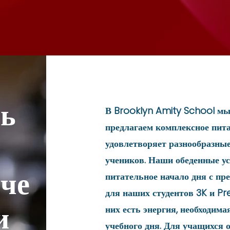
сь
В Brooklyn Amity School мы 
предлагаем комплексное пита
удовлетворяет разнообразны
учеников. Наши обеденные у
че
питательное начало дня с пр
для наших студентов 3K и Pre
и
них есть энергия, необходима
учебного дня. Для учащихся о