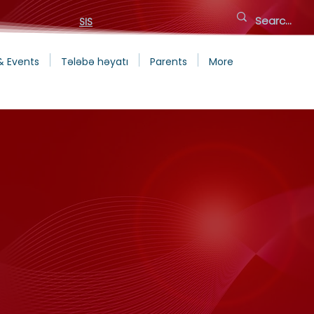
SIS
& Events
Tələbə həyatı
Parents
More