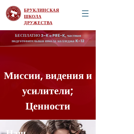
БРУКЛИНСКАЯ
ШКОЛА
ДРУЖЕСТВА
БЕСПЛАТНО 3-K и PRE-K, частная
подготовительная школа колледжа K-12
Миссии, видения и
усилители;
Ценности
Наш