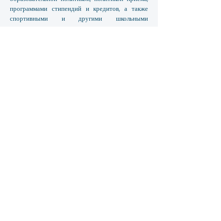
программами стипендий и кредитов, а также
спортивными и другими школьными
программами.
Контакт
3867 Shore Parkway, Бруклин, Нью-Йорк,
11235
info@amityschool.org
Телефон:
+1 (718) 891-6100
Факс:
+1 (718) 891-6841
Быстрая навигация
Обновления и усилители Часто задаваемые
вопросы