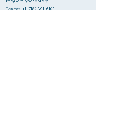
info@amityschool.org
Телефон:
+1 (718) 891-6100
Факс:
+1 (718) 891-6841
Быстрая навигация
Обновления и усилители Часто задаваемые
вопросы
Возможности трудоустройства
Возможности стажировки
Магазин дружбы
Предоставление
Арендная площадь
Календарь
Позвонить учителю / Помощь с домашним
заданием