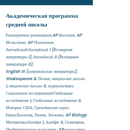
Академическая программа
средней школы
Расширенное размещение:
AP Биология, AP
Исчисление, AP Психология
Английский:
Английский I (Всемирная
литература I), Английский II (Всемирная
литература II),
English III (американская литература),
Shakespeare & Поэзия, творческое письмо
I, творческое письмо II, журналистика
Социальные исследования:
Глобальные
исследования I, Глобальные исследования II,
История США, Гражданские науки
Наука:
Биология, Химия, Зоология, AP Biology
Математика:
Алгебра I, Алгебра II, Геометрия,
Предварительное исчисление, AP-исчисление