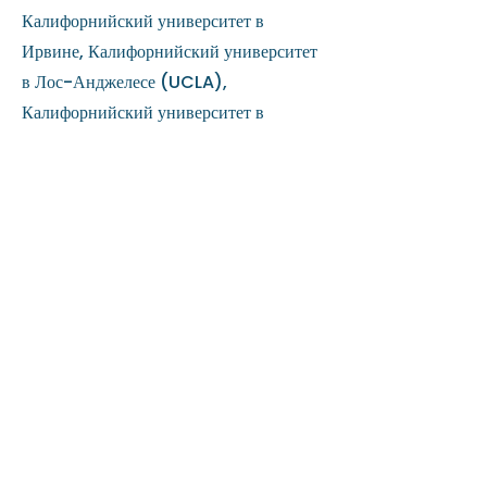
Калифорнийский университет в
Ирвине, Калифорнийский университет
в Лос-Анджелесе (UCLA),
Калифорнийский университет в
Риверсайде, Калифорнийский
университет в Сан-Диего ,
Калифорнийский университет в Санта-
Барбаре, Калифорнийский университет
в Санта-Круз, Чарльстонский
университет, Западный университет
Коннектикута, Иллинойсский
университет в Чикаго, Университет
штата Мэн с отличием, Массачусетский
университет, Массачусетский
университет в Амхерсте,
Массачусетский университет в Бостоне,