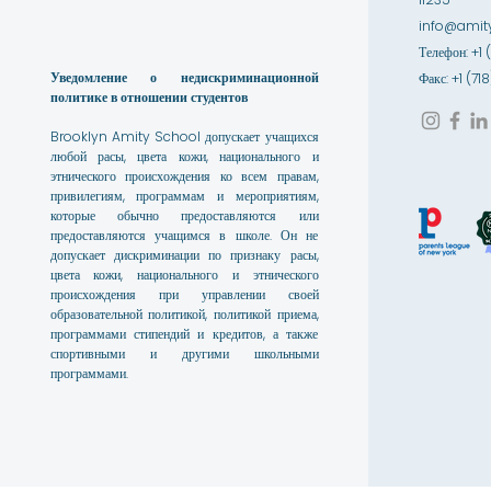
info@amity
Телефон: +1 
Уведомление о недискриминационной
Факс: +1 (7
политике в отношении студентов
Brooklyn Amity School допускает учащихся
любой расы, цвета кожи, национального и
этнического происхождения ко всем правам,
привилегиям, программам и мероприятиям,
которые обычно предоставляются или
предоставляются учащимся в школе. Он не
допускает дискриминации по признаку расы,
цвета кожи, национального и этнического
происхождения при управлении своей
образовательной политикой, политикой приема,
программами стипендий и кредитов, а также
спортивными и другими школьными
программами.