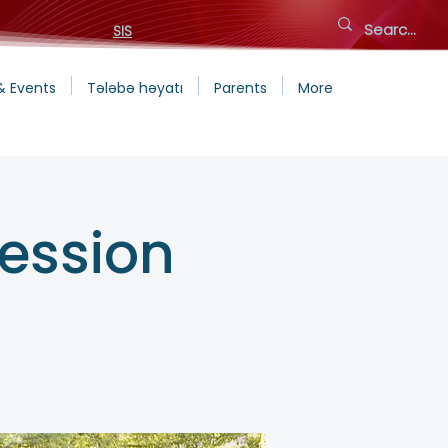
SIS
& Events
Tələbə həyatı
Parents
More
Session