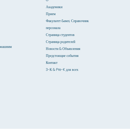
Академики
Прием
Факультет &амп; Справочник
персонала
Страница студентов
Страница родителей
омашним
Новости & Объявления
Предстоящие события
Контакт
3-К & Pre-K для всех