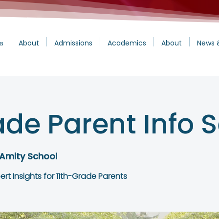
в
About
Admissions
Academics
About
News 
ade Parent Info 
 Amity School
ert Insights for 11th-Grade Parents