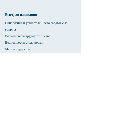
Быстрая навигация
Обновления и усилители Часто задаваемые
вопросы
Возможности трудоустройства
Возможности стажировки
Магазин дружбы
Предоставление
Арендная площадь
Календарь
Позвонить учителю / Помощь с домашним
заданием
Нажимать
Доступность
Конфиденциальность