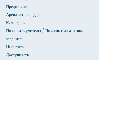
Предоставление
Арендная площадь
Календарь
Позвонить учителю / Помощь с домашним
заданием
Нажимать
Доступность
Конфиденциальность
Дом
База данных СИУ
О
Академики
Прием
Факультет &амп; Справочник персонала
Страница студентов
Страница родителей