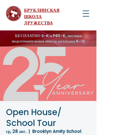
БРУКЛИНСКАЯ
ШКОЛА
ДРУЖЕСТВА
БЕСПЛАТНО 3-K и PRE-K, частная
подготовительная школа колледжа K-12
Open House/
School Tour
ср, 28 авг.
  |  
Brooklyn Amity School