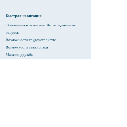
Быстрая навигация
Обновления и усилители Часто задаваемые
вопросы
Возможности трудоустройства
Возможности стажировки
Магазин дружбы
Предоставление
Арендная площадь
Календарь
Позвонить учителю / Помощь с домашним
заданием
Нажимать
Доступность
Конфиденциальность