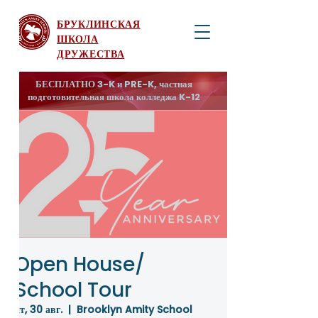
БРУКЛИНСКАЯ
ШКОЛА
ДРУЖЕСТВА
БЕСПЛАТНО 3-K и PRE-K, частная
подготовительная школа колледжа K-12
Open House/
School Tour
пт, 30 авг.
  |  
Brooklyn Amity School