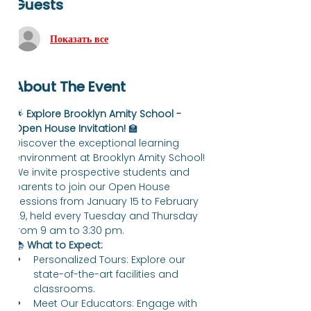
Guests
Показать все
About The Event
🌟 
Explore Brooklyn Amity School - 
Open House Invitation!
 🏫
Discover the exceptional learning 
environment at Brooklyn Amity School! 
We invite prospective students and 
parents to join our Open House 
sessions from January 15 to February 
29, held every Tuesday and Thursday 
from 9 am to 3:30 pm.
📚 
What to Expect:
Personalized Tours: Explore our 
state-of-the-art facilities and 
classrooms.
Meet Our Educators: Engage with 