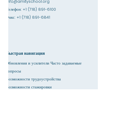
info@amityschool.org
Телефон:
+1 (718) 891-6100
Факс:
+1 (718) 891-6841
Быстрая навигация
Обновления и усилители Часто задаваемые
вопросы
Возможности трудоустройства
Возможности стажировки
Магазин дружбы
Предоставление
Арендная площадь
Календарь
Позвонить учителю / Помощь с домашним
заданием