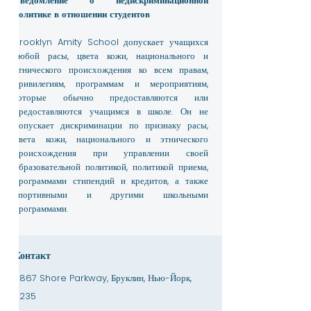
Уведомление о недискриминационной
политике в отношении студентов
Brooklyn Amity School допускает учащихся
любой расы, цвета кожи, национального и
этнического происхождения ко всем правам,
привилегиям, программам и мероприятиям,
которые обычно предоставляются или
предоставляются учащимся в школе. Он не
допускает дискриминации по признаку расы,
цвета кожи, национального и этнического
происхождения при управлении своей
образовательной политикой, политикой приема,
программами стипендий и кредитов, а также
спортивными и другими школьными
программами.
Контакт
3867 Shore Parkway, Бруклин, Нью-Йорк,
11235