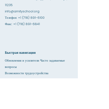
11235
info@amityschool.org
Телефон:
+1 (718) 891-6100
Факс:
+1 (718) 891-6841
Быстрая навигация
Обновления и усилители Часто задаваемые
вопросы
Возможности трудоустройства
Возможности стажировки
Магазин дружбы
Предоставление
Арендная площадь
Календарь