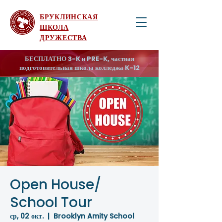
БРУКЛИНСКАЯ
ШКОЛА
ДРУЖЕСТВА
БЕСПЛАТНО 3-K и PRE-K, частная
подготовительная школа колледжа K-12
Open House/
School Tour
ср, 02 окт.
  |  
Brooklyn Amity School