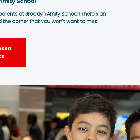
Amity School
 parents at Brooklyn Amity School! There's an
d the corner that you won't want to miss!
losed
ts