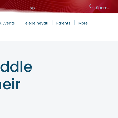
SIS
& Events
Tələbə həyatı
Parents
More
iddle
eir