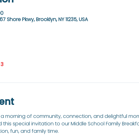
00
67 Shore Pkwy, Brooklyn, NY 11235, USA
 3
ent
to a morning of community, connection, and delightful mom
nd this special invitation to our Middle School Family Breakf
on, fun, and family time. 