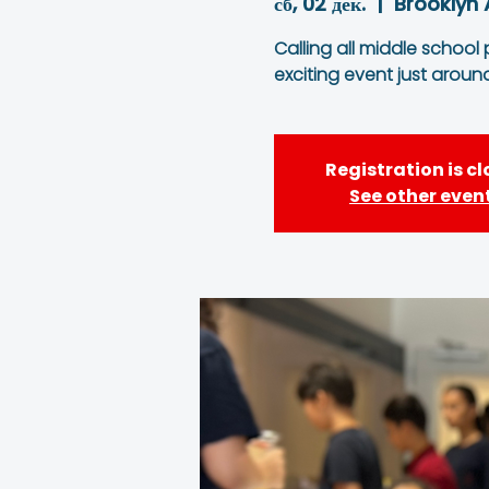
сб, 02 дек.
  |  
Brooklyn 
Calling all middle school
exciting event just aroun
Registration is c
See other even