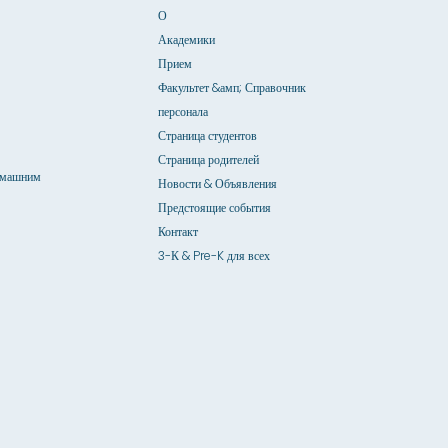
О
Академики
Прием
Факультет &амп; Справочник
персонала
Страница студентов
Страница родителей
омашним
Новости & Объявления
Предстоящие события
Контакт
3-К & Pre-K для всех