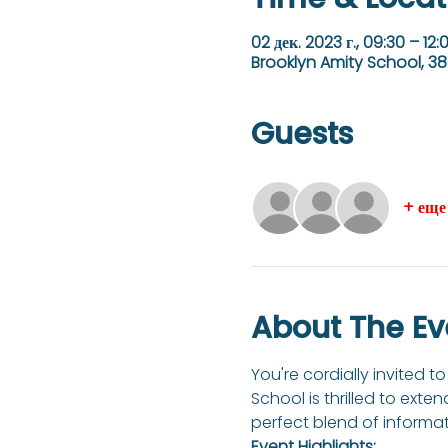
02 дек. 2023 г., 09:30 – 12:
Brooklyn Amity School, 38
Guests
+ еще
About The Ev
You're cordially invited 
School is thrilled to exte
perfect blend of informati
Event Highlights: