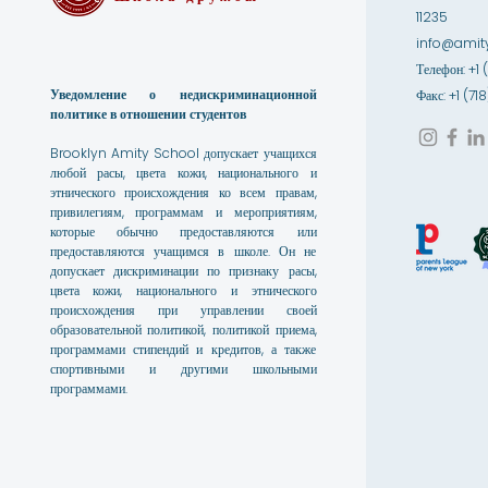
11235
info@amity
Телефон: +1 
Уведомление о недискриминационной
Факс: +1 (7
политике в отношении студентов
Brooklyn Amity School допускает учащихся
любой расы, цвета кожи, национального и
этнического происхождения ко всем правам,
привилегиям, программам и мероприятиям,
которые обычно предоставляются или
предоставляются учащимся в школе. Он не
допускает дискриминации по признаку расы,
цвета кожи, национального и этнического
происхождения при управлении своей
образовательной политикой, политикой приема,
программами стипендий и кредитов, а также
спортивными и другими школьными
программами.