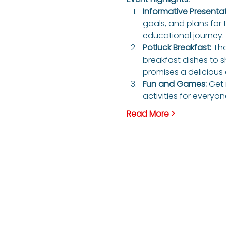
Informative Presentati
goals, and plans for 
educational journey. 
Potluck Breakfast: 
The
breakfast dishes to s
promises a delicious 
Fun and Games: 
Get 
activities for everyo
Read More >