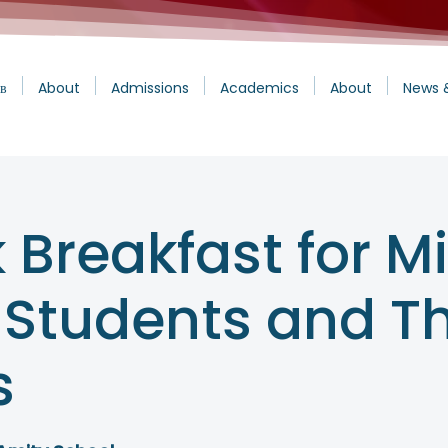
в
About
Admissions
Academics
About
News 
 Breakfast for M
 Students and Th
s