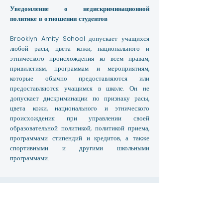
Уведомление о недискриминационной
политике в отношении студентов
Brooklyn Amity School допускает учащихся
любой расы, цвета кожи, национального и
этнического происхождения ко всем правам,
привилегиям, программам и мероприятиям,
которые обычно предоставляются или
предоставляются учащимся в школе. Он не
допускает дискриминации по признаку расы,
цвета кожи, национального и этнического
происхождения при управлении своей
образовательной политикой, политикой приема,
программами стипендий и кредитов, а также
спортивными и другими школьными
программами.
Контакт
3867 Shore Parkway, Бруклин, Нью-Йорк,
11235