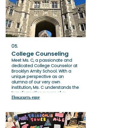
05.
College Counseling
Meet Ms. C, a passionate and
dedicated College Counselor at
Brooklyn Amity School. With a
unique perspective as an
alumna of our very own
institution, Ms. C understands the
transformative power of a
Показать еще
Brooklyn Amity education
firsthand.