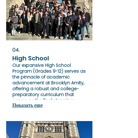
04.
High School
Our expansive High School
Program (Grades 9-12) serves as
the pinnacle of academic
advancement at Brooklyn Amity,
offering a robust and college-
preparatory curriculum that
serves as the final stepping
Показать еще
stone for students to refine their
academic prowess.