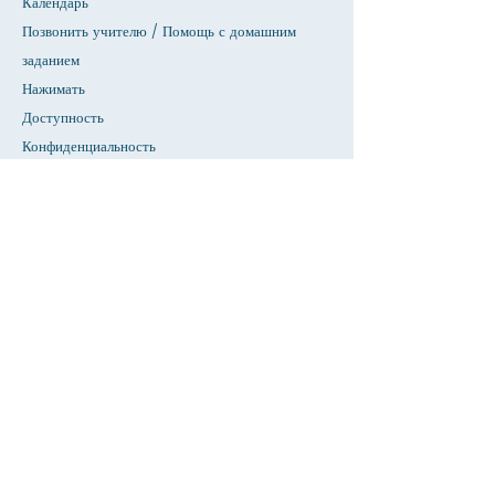
Календарь
Позвонить учителю / Помощь с домашним
заданием
Нажимать
Доступность
Конфиденциальность
Дом
База данных СИУ
О
Академики
Прием
Факультет &амп; Справочник персонала
Страница студентов
Страница родителей
Новости & Объявления
Предстоящие события